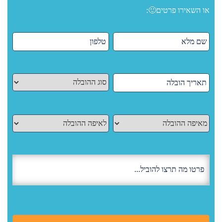
או השאירו פרטים🙂: