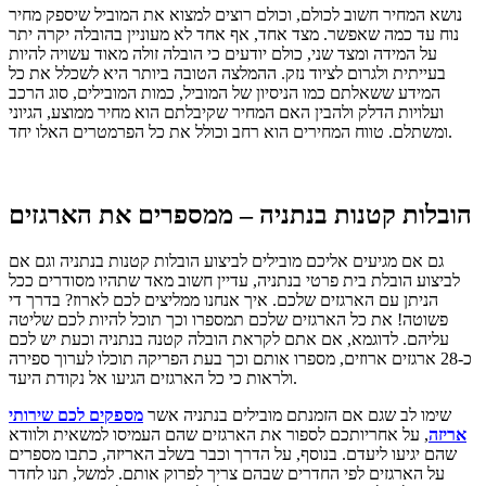
נושא המחיר חשוב לכולם, וכולם רוצים למצוא את המוביל שיספק מחיר
נוח עד כמה שאפשר. מצד אחד, אף אחד לא מעוניין בהובלה יקרה יתר
על המידה ומצד שני, כולם יודעים כי הובלה זולה מאוד עשויה להיות
בעייתית ולגרום לציוד נזק. ההמלצה הטובה ביותר היא לשכלל את כל
המידע ששאלתם כמו הניסיון של המוביל, כמות המובילים, סוג הרכב
ועלויות הדלק ולהבין האם המחיר שקיבלתם הוא מחיר ממוצע, הגיוני
ומשתלם. טווח המחירים הוא רחב וכולל את כל הפרמטרים האלו יחד.
הובלות קטנות בנתניה – ממספרים את הארגזים
גם אם מגיעים אליכם מובילים לביצוע הובלות קטנות בנתניה וגם אם
לביצוע הובלת בית פרטי בנתניה, עדיין חשוב מאד שתהיו מסודרים ככל
הניתן עם הארגזים שלכם. איך אנחנו ממליצים לכם לארוז? בדרך די
פשוטה! את כל הארגזים שלכם תמספרו וכך תוכל להיות לכם שליטה
עליהם. לדוגמא, אם אתם לקראת הובלה קטנה בנתניה וכעת יש לכם
כ-28 ארגזים ארוזים, מספרו אותם וכך בעת הפריקה תוכלו לערוך ספירה
ולראות כי כל הארגזים הגיעו אל נקודת היעד.
שימו לב שגם אם הזמנתם מובילים בנתניה אשר
מספקים לכם שירותי
אריזה
, על אחריותכם לספור את הארגזים שהם העמיסו למשאית ולוודא
שהם יגיעו ליעדם. בנוסף, על הדרך וכבר בשלב האריזה, כתבו מספרים
על הארגזים לפי החדרים שבהם צריך לפרוק אותם. למשל, תנו לחדר