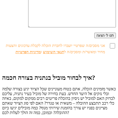
אני מסכים/ה שפרטיי יועברו לחברת הובלה לקבלת עדכונים והצעות
מחיר ומאשר/ת ומסכים/ה ל
תנאי השימוש
ו
מדיניות הפרטיות
איך לבחור מוביל בנתניה בצורה חכמה?
כאשר מזמינים הובלה, אתם בטוח מעוניינים שכל הציוד יגיע בצורה שלמה
ובלי נזקים אל היעד החדש. בעת בחירה של מוביל בעיר נתניה, עליכם
לבדוק האם למוביל יש ניסיון בהובלת פריטים רבים ממקום למקום, באיזה
כלי רכב תתבצע ההובלה – משאית או טנדר? האם לפי סוג הציוד שאתם
מציינים בפניו יש צורך בהזמנת שירותי מנוף? כמה מובילים יגיעו ביום
ההובלה? וכמובן, כמה זה הולך לעלות לכם?