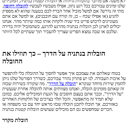
לא משנה אם מדובר בהובלות גדולות או הובלות קטנות בנתניה, המובילים
שלנו זמינים עבורכם בכל רגע נתון, אפילו מעכשיו לעכשיו
להובלה דחופה
.
מתי זה נדרש? אם למשל מוביל אחר הבריז לכם בטענה שהוא לא מספיק
להגיע (או אפילו שכח – כן, זה קורה עם חובבנים), או למשל אם אתם
מעוניינים לרכוש פריט ביד שניה ולקחת אותו כמה שיותר מהר. אנחנו
יכולים לארגן לכן הובלות בנתניה מהרגע להרגע, כשהמוביל יהיה בדירה
שלכם או שבה נמצא הפריט שצריך להעביר תוך שעתיים לכל היותר.
הובלות בנתניה על הדרך – כך תוזילו את
ההובלה
בטוח שאלתם את עצמכם איך אפשר לחסוך על ההובלה בלי להתפשר
על איכות העבודה. לנו יש פתרון נהדר עבורכם, כשדרך הפורטל שלנו ניתן
להזמין שירות מיוחד שנקרא “
הובלה על הדרך
“. מה שקורה בשירות שכזה
זה שאתם מזמינים הובלה, ואנחנו מצוותים אותה להובלה אחרת שנעשית
“על הדרך”, ובכך אתם בעצם חוסכים על הגעת המובילים אליכם. כמובן
שלא תמיד זה מתאפשר, והכל תלוי בצרכים של הלקוחות האחרים
באזורכם, אך תוכלו לתכנן הובלה שכזו מראש יחד עם בני משפחה או
חברים שמחפשים גם הם מובילים שעושים הובלות קטנות בנתניה.
הובלת מקרר