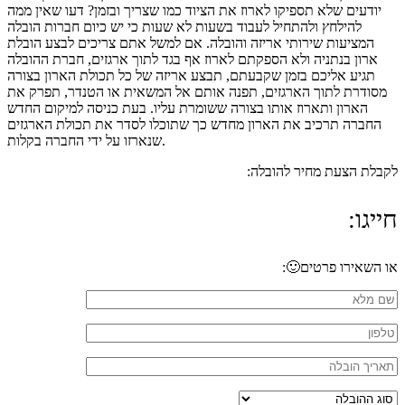
יודעים שלא תספיקו לארוז את הציוד כמו שצריך ובזמן? דעו שאין ממה
להילחץ ולהתחיל לעבוד בשעות לא שעות כי יש כיום חברות הובלה
המציעות שירותי אריזה והובלה. אם למשל אתם צריכים לבצע הובלת
ארון בנתניה ולא הספקתם לארוז אף בגד לתוך ארגזים, חברת ההובלה
תגיע אליכם בזמן שקבעתם, תבצע אריזה של כל תכולת הארון בצורה
מסודרת לתוך הארגזים, תפנה אותם אל המשאית או הטנדר, תפרק את
הארון ותארוז אותו בצורה ששומרת עליו. בעת כניסה למיקום החדש
החברה תרכיב את הארון מחדש כך שתוכלו לסדר את תכולת הארגזים
שנארזו על ידי החברה בקלות.
לקבלת הצעת מחיר להובלה:
חייגו:
053-7933-592
או השאירו פרטים🙂: