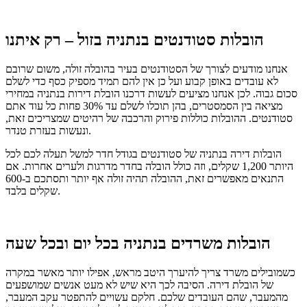
הובלות סטודנטים בנתניה בזול – רק איתנו
אנחנו מודעים לצורך של הסטודנטים בעיר בהובלה זולה, משום שרובם
לא עובדים באופן קבוע ועל כן אין להם תמיד מספיק כסף כדי לשלם
סכום גבוה. לכן אנחנו מציעים לעשות דרכנו הובלת דירות בנתניה במחירי
מציאה בין הסמסטרים, בהן תוכלו לשלם עד 30% פחות כל עוד אתם
סטודנטים. ההובלות כוללות פירוק והרכבה של רהיטים שמצריכים זאת,
ונעשות בעזרת טנדר.
הובלות דירה בנתניה של סטודנטים בגודל חדר למשל תעלה לכם לכל
היותר 1,200 שקלים, וזה כולל הובלה בחדר מדרגות ולערים אחרות. אם
התנאים מאפשרים זאת, ההובלה תהיה זולה אף יותר ותסתכם ב-600
שקלים בלבד.
הובלות משרדים בנתניה בכל יום ובכל שעה
כשמובילים משרד צריך להיערך היטב מראש, אפילו יותר מאשר במקרה
של הובלת דירה. הסיבה לכך היא שיש לא מעט אנשים שמושפעים
מהמעבר, שהם העובדים שלכם. חלקם עשויים להתפטר עקב המעבר,