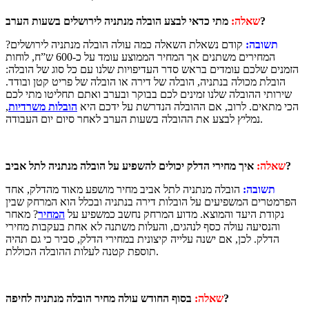
מתי כדאי לבצע הובלה מנתניה לירושלים בשעות הערב?
שאלה:
תשובה:
קודם נשאלת השאלה כמה עולה הובלה מנתניה לירושלים?
המחירים משתנים אך המחיר הממוצע עומד על כ-600 ש”ח, לוחות
הזמנים שלכם עומדים בראש סדר העדיפויות שלנו עם כל סוג של הובלה:
הובלת מכולה בנתניה, הובלה של דירה או הובלה של פריט קטן ובודד.
שירותי ההובלה שלנו זמינים לכם בבוקר ובערב ואתם תחליטו מתי לכם
הכי מתאים. לרוב, אם ההובלה הנדרשת על ידכם היא
הובלות משרדיות
,
נמליץ לבצע את ההובלה בשעות הערב לאחר סיום יום העבודה.
איך מחירי הדלק יכולים להשפיע על הובלה מנתניה לתל אביב?
שאלה:
תשובה:
הובלה מנתניה לתל אביב מחיר מושפע מאוד מהדלק, אחד
הפרמטרים המשפיעים על הובלות דירה בנתניה ובכלל הוא המרחק שבין
נקודת היעד והמוצא. מדוע המרחק נחשב כמשפיע על
המחיר
? מאחר
והנסיעה עולה כסף לנהגים, והעלות משתנה לא אחת בעקבות מחירי
הדלק. לכן, אם ישנה עלייה קיצונית במחירי הדלק, סביר כי גם תהיה
תוספת קטנה לעלות ההובלה הכוללת.
בסוף החודש עולה מחיר הובלה מנתניה לחיפה?
שאלה: