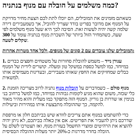
כמה משלמים על הובלה עם מנוף בנתניה?
כשאתם מזמינים את המובילים, הם יוכלו לתת לכם הצעת מחיר מדויקת
על המנוף אם מדובר בפריט בודד שצריך להוביל, אך כשמעבירים דירה
שלמה קשה יהיה לעשות זאת. הסיבה לכך היא שעל מנוף משלמים לפי
שעה, כשהמחיר הזול ביותר של השכרת מנוף בנתניה עומד על
300
.
שקלים לשעה
המובילים שלנו עובדים עם 2 סוגים של מנופים, ולכל אחד מטרות אחרות:
1. עגורן נייד
– משמש להובלת סחורות על משטחים וחפצים כבדים
במיוחד, כמו למשל כספת במשקל טון ומעלה. קושרים לידית של המנוף
כבלים שמחזיקים את החפץ שאותו מעבירים, ובעדינות מעמיסים אותו
למשאית.
2. מנוף סולם
– כשמדברים על
הובלות מנוף
נתניה לרוב מצריכה הזמנת
כלי שכזה, משום שהוא מגיע לקומות גבוהות במיוחד, כמו למשל ברחוב בני
בנימין או שדרות בן גוריון. המנוף הזה מתפקד כמו מעלית והוא מהיר מאוד
להקמה, כך שההובלה מתבצעת איתו במהירות וביעילות.
כדי להשתמש במנוף אתם צריכים לוודא שיש בביתכם חלון או מרפסת
שדרכם ניתן להעביר את הפריטים. אם אין כאלה בביתכם, לא ניתן יהיה
להוציא את הרהיטים ומוצרי החשמל בעזרת מנוף, ואז תצטרכו לשלם על
הובלה בחדר מדרגות כ-20% יותר מעלות ההובלה הבסיסית.