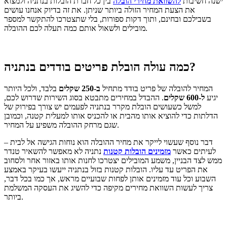
ישנה חשיבות
להשוואת מחירי הובלה
בין כל חברת הובלות בנתניה ולמצוא
את הצעת המחיר הזולה ביותר שניתן. את זה בדיוק אנחנו עושים
בשבילכם ובחינם, ותוך דקות ספורות, בלי שתצטרכו להתקשר למספר
מובילים ולשאול אותם כמה תעלה לכם ההובלה.
כמה עולה הובלת פריטים בודדים בנתניה?
המחיר להובלה של פריט בודד מתחיל
ב-250 שקלים
בלבד, ולכל היותר
יגיע
ל-600 שקלים
. ההבדל במחירים מתבטא בסוג השירות שדרוש לכם,
למשל כשעושים הובלת מקרר בנתניה לפעמים יש צורך בפירוק של
הדלתות כדי להוציא אותו מהבית או להכניס אותו למעלית קטנה, וכמובן
שגם מרחק ההובלה משפיע על המחיר.
דבר נוסף שעשוי לייקר את מחיר ההובלה הוא נוחות הגישה אל לבית –
לעיתים כאשר
מזמינים הובלות קטנות
נתניה לא מאפשר להשאיר טנדר
ממש לצד הבניין, משמע המובילים יצטרכו לחנות אותו באזור אחר ולסחוב
את הפריט עד עליו. הובלות קטנות בזול בנתניה ייעשו בעיקר באמצע
השבוע וכל עוד מזמינים אותן לפחות שבועיים מראש, אך כמו בכל דבר,
צריך לעשות השוואת מחירים מקיפה כדי להשיג את העסקה המשלמת
ביותר.