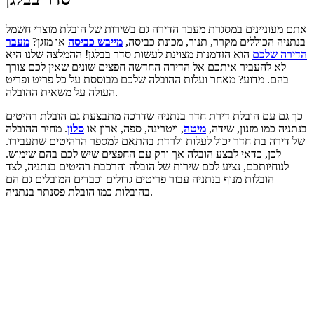
אתם מעוניינים במסגרת מעבר הדירה גם בשירות של הובלת מוצרי חשמל
בנתניה הכוללים מקרר, תנור, מכונת כביסה,
מייבש כביסה
או מזגן?
מעבר
הדירה שלכם
הוא הזדמנות מצוינת לעשות סדר בבלגן! ההמלצה שלנו היא
לא להעביר איתכם אל הדירה החדשה חפצים שונים שאין לכם צורך
בהם. מדוע? מאחר ועלות ההובלה שלכם מבוססת על כל פריט ופריט
העולה על משאית ההובלה.
כך גם עם הובלת דירת חדר בנתניה שדרכה מתבצעת גם הובלת רהיטים
בנתניה כמו מזנון, שידה,
מיטה
, ויטרינה, ספה, ארון או
סלון
. מחיר ההובלה
של דירה בת חדר יכול לעלות ולרדת בהתאם למספר הרהיטים שתעבירו.
לכן, כדאי לבצע הובלה אך ורק עם החפצים שיש לכם בהם שימוש.
לנוחיותכם, נציע לכם שירות של הובלה והרכבת רהיטים בנתניה, לצד
הובלות מנוף בנתניה עבור פריטים גדולים וכבדים המובלים גם הם
בהובלות כמו הובלת פסנתר בנתניה.