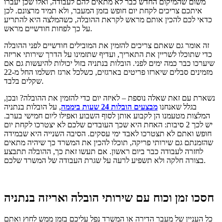
משום שהמיקום החדש כבר לא מתאים להם לעבודה, ואלו שכן יעברו
איתכם צריכים לקחת יום חופש בזמן המעבר, ולא תמיד מרצונם. לכן
כדאי לכם להכין אותם מראש לקראת ההובלה, כשהמלצה היא להתריע
על כך לפחות חודשיים מראש.
זה אומר גם שאתם צריכים להזמין את המובילים חודשיים לפני ההובלה
כדי שתוכלו לשריין את התאריך, ועדיף שתזמינו על הדרך שירותי אריזה
שיערכו כבר כמה ימים לפני. הובלות בנתניה בזול יכולות להיעשות גם אם
מזמינים סבלים שיארזו פריטים בארגזים, כשלכל ארגז תשלמו החל מ-22
שקלים בלבד.
נשארת עם זאת שאלה נוספת – לאיזה יום כדי להזמין את ההובלה? ובכן,
בגלל שאנחנו
מבצעים הובלות 24 שעות ביממה
, על הובלות בנתניה
המלצות מטעמנו הן לקבוע אותן לסוף השבוע ואפילו ליום חמישי בערב.
יש לכך 2 סיבות: האחת היא שכך העובדים שלכם לא יצטרכו לקחת יום
חופש ואתם לא תצטרכו לאבד ימי עסקים. הסיבה השנייה היא שבמידה
שהזמנתם גם שירותי פריקה, תוכלו להכין את המשרד כך שיהיה מתאים
לחזרה לעבודה כבר ביום ראשון. אם תעשו זאת כך, ההובלה תתבצע
בצורה חלקה ולא תשפיע לרעה על שגרת העבודה של המשרד שלכם.
חסכו זמן וכוח עם שירותי הובלה ואריזה בנתניה
כל העניין של מעבר הדירה או המשרד נפל עליכם בזמן ממש לחוץ ואתם