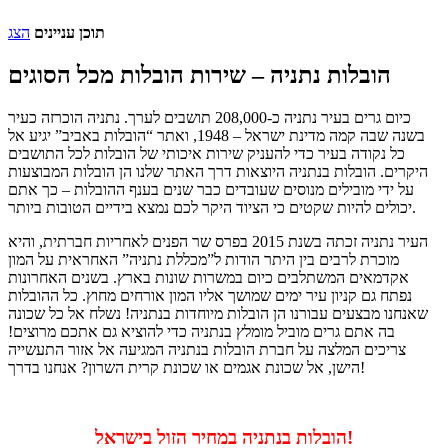
תוכן עניינים
הצג
הובלות נתניה – שירות הובלות מכל הסוגים
כיום גרים בעיר נתניה כ-208,000 תושבים לערך. נתניה הוכרזה כעיר
בשנה שבה קמה מדינת ישראל – 1948, ואתר “הובלות באביב” יגיע אל
כל נקודה בעיר כדי להעניק שירות איכותי של הובלות לכל התושבים
היקרים. הובלות בנתניה היוצאות דרך האתר שלנו הן הובלות המבוצעות
על ידי מובילים מנוסים שעובדים כבר שנים בענף ההובלות – כך אתם
יכולים להיות שקטים כי הציוד היקר לכם נמצא בידיים הטובות ביותר.
העיר נתניה זכתה בשנת 2015 בפרס שר הפנים לאחריות חברתית, והיא
מוכרת לרבים בין היתר הודות ל”מכללת נתניה” האחראית על המון
אקדמאים המשתלבים כיום במשרות שונות בארץ. בשנים האחרונות
נפתח גם קניון עיר ימים שמושך אליו המון אורחים מחוץ. כל ההובלות
שאנחנו מבצעים עבורנו הן הובלות מיוחדות בנתניה! נשלח אל כל שכונה
בה אתם גרים מוביל מומלץ בנתניה כדי להוציא גם אתכם מרוצים!
צריכים המלצה על חברת הובלות בנתניה המגיעה אל אזור התעשייה
הישן, אל שכונת אגמים או שכונת קרית השרון? אנחנו בדרך!
הובלות בנתניה במחיר הזול בישראל!