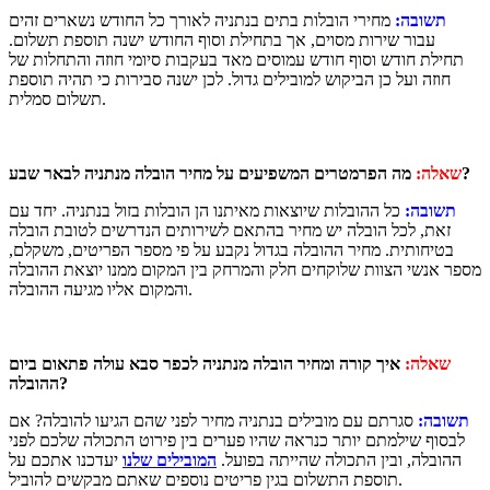
תשובה:
מחירי הובלות בתים בנתניה לאורך כל החודש נשארים זהים
עבור שירות מסוים, אך בתחילת וסוף החודש ישנה תוספת תשלום.
תחילת חודש וסוף חודש עמוסים מאד בעקבות סיומי חוזה והתחלות של
חוזה ועל כן הביקוש למובילים גדול. לכן ישנה סבירות כי תהיה תוספת
תשלום סמלית.
מה הפרמטרים המשפיעים על מחיר הובלה מנתניה לבאר שבע?
שאלה:
תשובה:
כל ההובלות שיוצאות מאיתנו הן הובלות בזול בנתניה. יחד עם
זאת, לכל הובלה יש מחיר בהתאם לשירותים הנדרשים לטובת הובלה
בטיחותית. מחיר ההובלה בגדול נקבע על פי מספר הפריטים, משקלם,
מספר אנשי הצוות שלוקחים חלק והמרחק בין המקום ממנו יוצאת ההובלה
והמקום אליו מגיעה ההובלה.
שאלה:
איך קורה ומחיר הובלה מנתניה לכפר סבא עולה פתאום ביום
ההובלה?
תשובה:
סגרתם עם מובילים בנתניה מחיר לפני שהם הגיעו להובלה? אם
לבסוף שילמתם יותר כנראה שהיו פערים בין פירוט התכולה שלכם לפני
ההובלה, ובין התכולה שהייתה בפועל.
המובילים שלנו
יעדכנו אתכם על
תוספת התשלום בגין פריטים נוספים שאתם מבקשים להוביל.