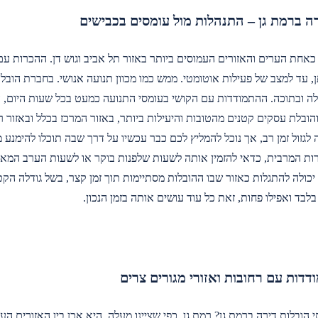
ה ברמת גן – התנהלות מול עומסים בכבישים
 כאחת הערים והאזורים העמוסים ביותר באזור תל אביב וגוש דן. ההכרות ע
ה קצרה
ענו, לא
, עד למצב של פעילות אוטומטי. ממש כמו מכוון תנועה אנושי. בחברת הוב
ושה של
לה ובתוכה. ההתמודדות עם הקושי בעומסי התנועה כמעט בכל שעות היום, 
והובלת עסקים קטנים מהטובות והיעילות ביותר, באזור המרכז בכלל ובאזור
 לגזול זמן רב, אך נוכל להמליץ לכם כבר עכשיו על דרך שבה תוכלו להימנע
ת המרבית, כדאי להזמין אותה לשעות שלפנות בוקר או לשעות הערב המאוח
 יכולה להתגלות כאזור שבו ההובלות מסתיימות תוך זמן קצר, בשל גודלה הקט
דדות עם רחובות ואזורי מגורים צרים
 הובלות דירה ברמת גן? רמת גן, כפי שציינו מעלה, היא אכן בין האזורים ה