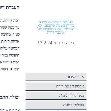
העברת דיר
רמת גן ידועה
כמה
הזמנתי הובלה מהיום להיום
הגעתם בהתרא
בתוך תל אביב קיבלתי גם
בדיוק בשעה שקב
עד כמה שניתן
מחיר טוב וגם אחלה שירות!
הרגשתי את התח
מעבר דירה,
לעיר, מחוצה 
אבירם מלול 4.9.24
אריזת דירות 
דינה מזרחי 17.2.24
הנסיעה עלולה
תיעשה במהירו
רמת גן דווקא
תוך 10 דקות בלבד ואפילו פחות, זאת כל עוד עושים אותה בזמן הנכון.
אזורי שירות
אחסון תכולת דירה
כמה עולה הובלה
יכולת התמו
הובלות קטנות
צריכים שירותי