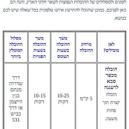
לזמנים ולמסלולים של ההובלות הנפוצות לשאר חלקי הארץ, והנה הם
כאן לפניכם. כמובן שתוכלו להתייעץ איתנו טלפונית בכל שאלה שיש לכם
בנושא.
משך
משך
מסלול
לאן
מרחק
ההובלה
ההובלה
ההובלה
מובילים?
ההובלה
בשעות
בשעות
המומלץ
העומס
הפנויות
ביותר
הובלה
מכפר
דרך
סבא
שדרות
לרעננה
מנחם
הובלה
10-25
10-15
בגין
5 ק”מ
דקות
דקות
ווייצמן
קצרה תוך
או דרך
פחות
כביש
משעה.
531