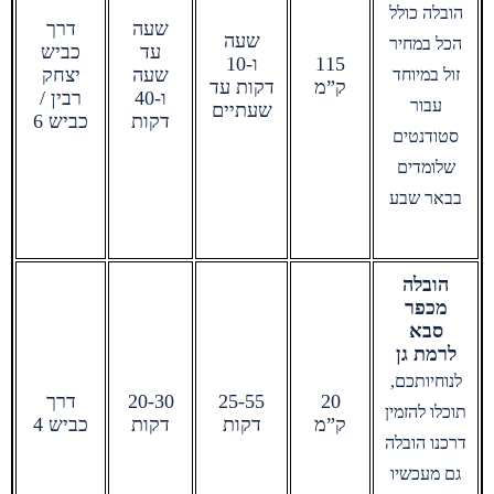
הובלה כולל
שעה
דרך
שעה
הכל במחיר
עד
כביש
115
ו-10
שעה
יצחק
זול במיוחד
ק”מ
דקות עד
ו-40
רבין /
עבור
שעתיים
דקות
כביש 6
סטודנטים
שלומדים
בבאר שבע
הובלה
מכפר
סבא
לרמת גן
לנוחיותכם,
20
25-55
20-30
דרך
תוכלו להזמין
ק”מ
דקות
דקות
כביש 4
דרכנו הובלה
גם מעכשיו