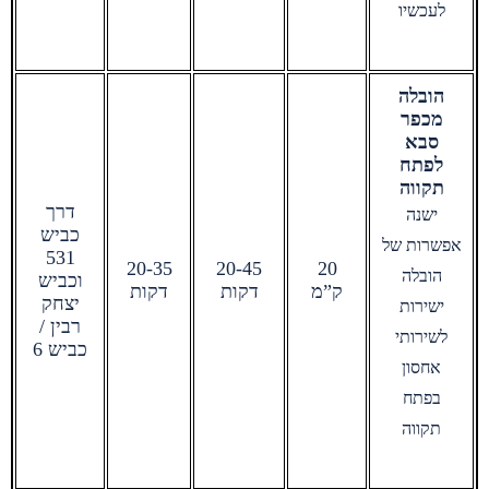
לעכשיו
הובלה
מכפר
סבא
לפתח
תקווה
דרך
ישנה
כביש
אפשרות של
531
20-35
20-45
20
הובלה
וכביש
ק”מ
דקות
דקות
יצחק
ישירות
רבין /
לשירותי
כביש 6
אחסון
בפתח
תקווה