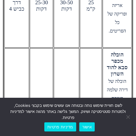
25
30-50
25-30
דרך
אריזה
ק”מ
דקות
דקות
כביש 4
ופריקה של
כל
הפריטים.
הובלה
מכפר
סבא להוד
השרון
הובלה של
דירה שלמה
בעזרת
דרך
לשם חוויית שימוש נוחה ובטוחה אנו עושים שימוש בקבצי Cookies,
משאית או
רבע
כביש
ולמטרות סטטיסטיקה ושיווק. המשך גלישה באתר מהווה אישור למדיניות
10-15
5 ק”מ
שעה עד
402 או
הובלת
פרטיות.
דקות
25 דקות
דרך
פריטים
לייעוץ והצעת מחיר אונליין
אישור
מדיניות פרטיות
סוקולוב
בודדים