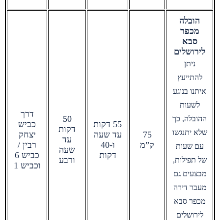
הובלה
מכפר
סבא
לירושלים
ניתן
להתייעץ
איתנו בנוגע
לשעות
דרך
50
ההובלה, כך
55 דקות
כביש
דקות
שלא יתנגשו
75
עד שעה
יצחק
עד
ק”מ
ו-40
רבין /
עם שעות
שעה
דקות
כביש 6
ורבע
של תפילות,
וכביש 1
מבצעים גם
מעבר דירה
מכפר סבא
לירושלים