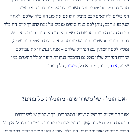
תרצו להוביל. פרמטרים אלו חשובים לנו על מנת לבדוק את זמינות
המובילים ולהתאים לכם מוביל התואם את סוג ההובלה שלכם. לאחר
שנקבע אתכם, ניתן לכם כמה טיפים טובים על מנת להערך ליום ההובלה
בצורה הטובה ביותר: אריזת החפצים, ארגון הארגזים וכדומה. אם יש
לכם רהיטים והשירות הנדרש מאיתנו הוא הובלת רהיטים בהרצליה,
נמליץ לכם להמתין עם הפירוק שלהם – אנחנו נעשה זאת עבורכם.
שירות הפירוק שלנו כולל גם הרכבה בנקודת היעד וכולל רהיטים כמו
שידה,
ארון
, מזנון, פינת אוכל,
מיטות
, סלון ועוד.
האם הובלה של משרד שונה מהובלות של בתים?
אזור התעשייה בהרצליה שופע במשרדים, כך שהביקוש לשירותים
כדוגמת הובלת משרד קטן וריהוט משרדי הינו גבוה במיוחד. בגדול, אין כל
הבדל מבחינת אופי וסטדנרט ההובלה, שכן אנחנו תמיד דבקים בסטנדרט