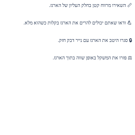
📏 השאירו מרווח קטן בחלק העליון של הארגז.
💪 ודאו שאתם יכולים להרים את הארגז בקלות כשהוא מלא.
🔒 סגרו היטב את הארגז עם נייר דבק חזק.
⚖️ פזרו את המשקל באופן שווה בתוך הארגז.