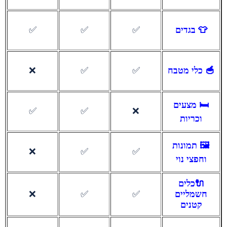
👕 בגדים
✅
✅
✅
🥣 כלי מטבח
✅
✅
❌
🛏️ מצעים
✅
✅
❌
וכריות
🖼️ תמונות
❌
✅
✅
וחפצי נוי
🔌כלים
חשמליים
✅
✅
❌
קטנים