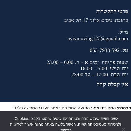
פרטי התקשרות
כתובת: ניסים אלוני 17 תל אביב
מייל:
avivmoving123@gmail.com
טל:
053-7933-592
שעות פתיחה: ימים א – ה: 6:00 – 23:00
יום שישי: 5:00 – 16:00
יום שבת: 17:00 – עד 23:00
אין קבלת קהל
הבהרה:
המחירים וזמני ההגעה המוצגים באתר נועדו להמחשה בלבד
ועשויים להשתנות בהתאם לסוג ההובלה, מורכבות השירות, מיקום הלקוח
לשם חוויית שימוש נוחה ובטוחה אנו עושים שימוש בקבצי Cookies,
ותנאי הדרך. המחיר והזמן הסופיים ייקבעו בשיחת טלפון ובהתאם לפרטי
ולמטרות סטטיסטיקה ושיווק. המשך גלישה באתר מהווה אישור למדיניות
ההובלה בפועל.
פרטיות.