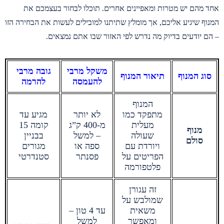
אחד מהם יש מטרות ומאפיינים אחרים. תוכלו לבחור בעצמכם את
המנוף שיגיע אליכם, אך מומלץ שתיתנו למובילים לעשות את הבחירה הזו
– הם יודעים בדיוק מה נדרש לפי האזור שבו אתם נמצאים.
משקל מרבי
גובה מרבי
סוג המנוף
תיאור המנוף
להעמסה
להרמה
המנוף
מתפקד כמו
לא יותר
מגיע עד
מעלית
מ-400 ק”ג
קומה 15
מנוף
שעולה
– למשל
בבניין
סולם
ויורדת עם
ספה או
מגורים
הפריטים על
פסנתר
סטנדרטי
פלטפורמה
זה עגורן
שמולבש על
משאית
עד 4 טון –
ומאפשר
למשל