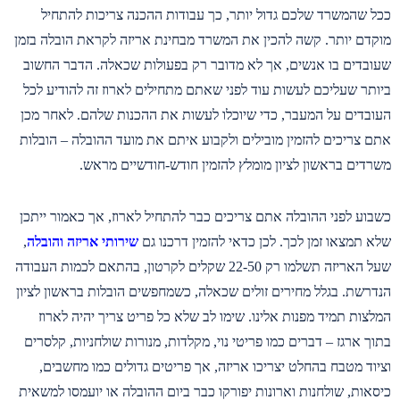
ככל שהמשרד שלכם גדול יותר, כך עבודות ההכנה צריכות להתחיל
מוקדם יותר. קשה להכין את המשרד מבחינת אריזה לקראת הובלה בזמן
שעובדים בו אנשים, אך לא מדובר רק בפעולות שכאלה. הדבר החשוב
ביותר שעליכם לעשות עוד לפני שאתם מתחילים לארוז זה להודיע לכל
העובדים על המעבר, כדי שיוכלו לעשות את ההכנות שלהם. לאחר מכן
אתם צריכים להזמין מובילים ולקבוע איתם את מועד ההובלה – הובלות
משרדים בראשון לציון מומלץ להזמין חודש-חודשיים מראש.
כשבוע לפני ההובלה אתם צריכים כבר להתחיל לארוז, אך כאמור ייתכן
שלא תמצאו זמן לכך. לכן כדאי להזמין דרכנו גם
שירותי אריזה והובלה
,
שעל האריזה תשלמו רק 22-50 שקלים לקרטון, בהתאם לכמות העבודה
הנדרשת. בגלל מחירים זולים שכאלה, כשמחפשים הובלות בראשון לציון
המלצות תמיד מפנות אלינו. שימו לב שלא כל פריט צריך יהיה לארוז
בתוך ארגז – דברים כמו פריטי נוי, מקלדות, מנורות שולחניות, קלסרים
וציוד מטבח בהחלט יצריכו אריזה, אך פריטים גדולים כמו מחשבים,
כיסאות, שולחנות וארונות יפורקו כבר ביום ההובלה או יועמסו למשאית