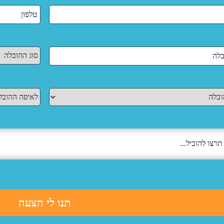
תראה קצרה
 שקבענו, לא
 התחושה של
17.2