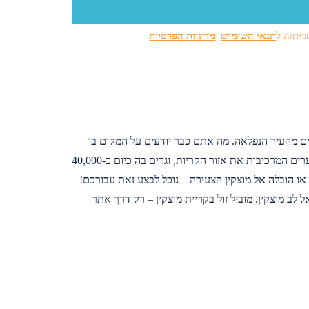
כים/ה ל
תנאי השימוש
ו
מדיניות הפרטיות
ים מהעיר הנפלאה. מה אתם כבר יודעים על המקום בו
אתם גרים? בשנת 1976 היא הוכרזה כעיר, והינה חלק ממחוז חיפה, ישראל. היא אחת מהערים המרכיבות את אזור הקריות, וגרים בה כיום כ-40,000
או הובלה אל מוצקין הצעירה – נוכל לבצע זאת עבורכם!
לב מוצקין. מוביל זול בקריית מוצקין – רק דרך אתר