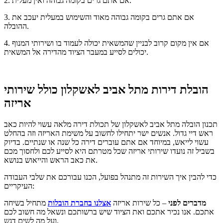
2. אם אתם גרים בקומה גבוהה ואין מעלית.
3. אם אתם גרים בקומה גבוהה מאוד והשימוש במעלית יעכב את
ההובלה.
4. אם אין מקום קרוב לבניין שהמשאית יכולה לעמוד בו ושירותי המנוף
יכולים לסייע במעבר הציוד מהדירה אל המשאית.
הובלת דירות מתל אביב לאשקלון כולל שירותי
אריזה
תכנון הובלה מתל אביב לאשקלון של תכולת דירה מלאה עשוי להיות כאב
ראש דיי גדול. אנשים ישר יתחילו לחשוב על משימת האריזה וזה בהחלט
עשוי לייאש, במיוחד אם אתם עוברים דירה כל שנה או שנתיים. בדיוק
בשביל זה נועדו שירותי אריזה שכל מטרתם היא לסייע לכם ולחסוך מכם
את כאב הראש והייאוש בנושא.
כדי להבין איך השירות זה מתנהל בפועל, הכנו עבורכם את שלבי העבודה
העיקריים:
מדברים לפני
– כל שירות אריזה
אצלנו בחברת הובלות
מתחיל בשיחה
אתכם. אנו נכיר אתכם ואת הציוד שיש ברשותכם ונשאל מה חשוב לכם
ועל מה לשים דגש.