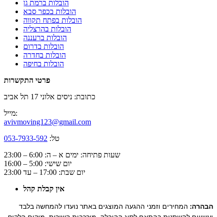
הובלות ברמת גן
הובלות בכפר סבא
הובלות בפתח תקווה
הובלות בהרצליה
הובלות ברעננה
הובלות בדרום
הובלות בחדרה
הובלות בחיפה
פרטי התקשרות
כתובת: ניסים אלוני 17 תל אביב
מייל:
avivmoving123@gmail.com
טל:
053-7933-592
שעות פתיחה: ימים א – ה: 6:00 – 23:00
יום שישי: 5:00 – 16:00
יום שבת: 17:00 – עד 23:00
אין קבלת קהל
הבהרה:
המחירים וזמני ההגעה המוצגים באתר נועדו להמחשה בלבד
ועשויים להשתנות בהתאם לסוג ההובלה, מורכבות השירות, מיקום הלקוח