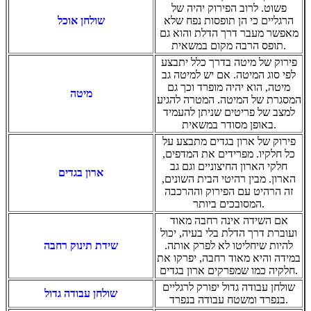
פשוט. לרוב הפירוק יהיה של
הרגליים כי הן תופסות נפח שלא
שולחן אוכל
מאפשר מעבר דרך הדלת והוא גם
תופס הרבה מקום במשאית.
פירוק של מיטה בדרך כלל יתבצע
לפי סוג המיטה. אם יש למיטה גב
מיטה, הוא יהיה מופרד וכך גם
מיטה
המסגרת של המיטה. המטרה להגיע
למצב של פריטים שניתן להעמיד
באופן מסודר במשאית.
פירוק של ארון בגדים מתבצע על
כל חלקיו. מפרידים את המדפים,
חלקי הארון החיצוניים וגם גב
ארון בגדים
הארון. מבין רהיטי הבית השונים,
זה הרהיט עם הפירוק וההרכבה
המסובכים ביותר.
אם השידה אינה רחבה מאוד
ועוברת דרך הדלת בלי בעיה, יכול
להיות שיחליטו לא לפרק אותה.
שידת תינוק רחבה
במידה והיא מאוד רחבה, יפרקו את
חלקיה כמו שמפרקים ארון בגדים.
שולחן עבודה גדול יפורק לרגליים
שולחן עבודה גדול
בנפרד ומשטח עבודה בנפרד.