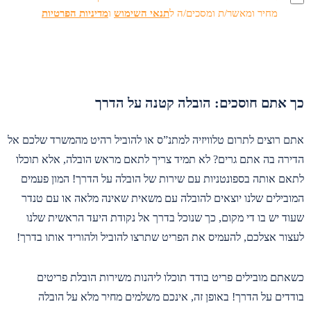
מחיר ומאשר/ת ומסכים/ה ל
תנאי השימוש
ו
מדיניות הפרטיות
כך אתם חוסכים: הובלה קטנה על הדרך
אתם רוצים לתרום טלוויזיה למתנ”ס או להוביל רהיט מהמשרד שלכם אל
הדירה בה אתם גרים? לא תמיד צריך לתאם מראש הובלה, אלא תוכלו
לתאם אותה בספונטניות עם שירות של הובלה על הדרך! המון פעמים
המובילים שלנו יוצאים להובלה עם משאית שאינה מלאה או עם טנדר
שעוד יש בו די מקום, כך שנוכל בדרך אל נקודת היעד הראשית שלנו
לעצור אצלכם, להעמיס את הפריט שתרצו להוביל ולהוריד אותו בדרך!
כשאתם מובילים פריט בודד תוכלו ליהנות משירות הובלת פריטים
בודדים על הדרך! באופן זה, אינכם משלמים מחיר מלא על הובלה