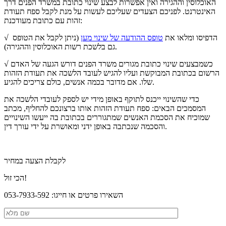
האוכלוסין וההגירה ואין אפשרות לבצע שינוי כתובת במשרד הפנים דרך
האינטרנט. לפניכם הצעדים שעליכם לעשות על מנת לקבל ספח תעודת
זהות עם כתובת מעודכנת:
√ הדפיסו ומלאו את
טופס ההודעה של שינוי מען
(ניתן לקבל את הטופס
גם בלשכת רשות האוכלוסין וההגירה).
√ כשמבצעים שינוי כתובת מגורים משרד הפנים דורש הגעה של האדם
הרשום בכתובת המבוקשת ועליו להגיש לעובד הלשכה את תעודת הזהות
שלו. אם מדובר בכמה אנשים, כולם צריכים להגיע.
כדי שהשינוי ייכנס לתוקף באופן מידי יש לספק לעובדי הלשכה את
המסמכים הבאים: ספח תעודת הזהות אותו ברצונכם להחליף, מכתב
שמוכיח את הסכמת האנשים שמתגוררים בכתובת בה ייעשו השינויים
והסכמה שנכתבה באופן ידני ומאושרת על ידי עורך דין.
לקבלת הצעה במחיר
הכי זול!
השאירו פרטים או חייגו: 053-7933-592