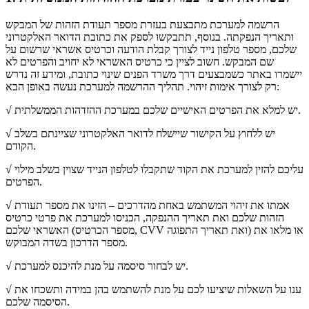
הרשמה למערכת מתבצעת בעזרת מספר תעודת הזהות של המבקש
ותאריך הנפקתה. בנוסף, תתבקשו לספק את כתובת הדואר האלקטרוני
שלכם, מספר טלפון נייד לצורך קבלת הודעה וכרטיס אשראי שרשום על
שם המבקש. חשוב לציין כי כרטיס האשראי לא יחויב והפרטים לא
יישמרו באתר כשמבצעים דרך משרד הפנים שינוי כתובת, ומידע זה נדרש
רק לצורך אימות זיהוי. תהליך ההרשמה למערכת נעשה באופן הבא:
√ יש למלא את הפרטים האישיים שלכם במערכת ההזדהות הממשלתית.
יש ללחוץ על הקישור שיישלח לדואר האלקטרוני שציינתם בשלב
√
הקודם.
√ עליכם להזין למערכת את הקוד שתקבלו לטלפון הנייד שצוין בשלב מילוי
הפרטים.
√ אמתו את זיהוי המשתמש באחת מהדרכים – הזינו את מספר תעודת
הזהות שלכם ואת תאריך ההנפקה, הכניסו למערכת את פרטי כרטיס
האשראי שלכם (מספר הכרטיס, CVV ואת תאריך התפוגה) או מלאו את
מספר הדרכון בשדה המבוקש.
√ יש לבחור סיסמה על מנת להיכנס למערכת.
√ ענו על השאלות שיציעו לכם על מנת להשתמש בהן במידה ותשכחו את
הסיסמה שלכם.