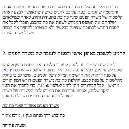
בסיום תהליך זה עליכם להיכנס למערכת בעזרת מספר תעודת הזהות
והסיסמה שהזנתם. כעת עליכם להגיש בקשה שתאפשר לבצע לאחת
הלשכות של משרד הפנים שינוי כתובת בתעודת זהות. לאחר שמילאתם
ושלחתם את הטופס המבקש לשנות את כתובתכם, תוכלו לקבל את
הספח החדש לכתובת שצוינה בבקשה ולא תצטרכו להחזיר את הספח
הישן למשרד הפנים.
2. להגיע ללשכה באופן אישי ולפנות לעובד של משרד הפנים
כל מה שנדרש מכם זה לספק לעובדי הלשכה את הספח הישן ולהגיש
טופס לשינוי מען. לפני ההגעה בדקו את כתובת הלשכה –
יש ללחוץ כאן
על מנת לראות את הרשימה המלאה של הסניפים. שימו לב כי בחלק
מהלשכות על מנת לבצע החלפת כתובת משרד הפנים דורש זימון תורים
מראש – לכל הבירורים ניתן לחייג לטלפון 3450*. כדי לחסוך את הזמן
היקר שלכם, אספנו עבורכם את המידע לגבי הלשכות של רשות
האוכלוסין וההגירה בערים הגדולות בארץ:
משרד הפנים אשדוד שינוי כתובת
כתובת:
דרך מנחם בגין 1, מרכז צימר
שעות פתיחה: