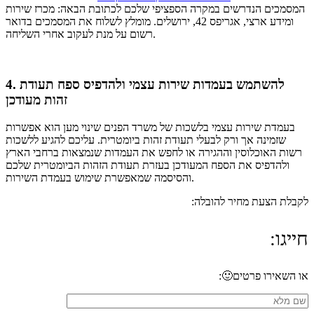
המסמכים הנדרשים במקרה הספציפי שלכם לכתובת הבאה: מכרז שירות
ומידע ארצי, אגריפס 42, ירושלים. מומלץ לשלוח את המסמכים בדואר
רשום על מנת לעקוב אחרי השליחה.
4. להשתמש בעמדות שירות עצמי ולהדפיס ספח תעודת
זהות מעודכן
בעמדת שירות עצמי בלשכות של משרד הפנים שינוי מען הוא אפשרות
שזמינה אך ורק לבעלי תעודת זהות ביומטרית. עליכם להגיע ללשכות
רשות האוכלוסין וההגירה או לחפש את העמדות שנמצאות ברחבי הארץ
ולהדפיס את הספח המעודכן בעזרת תעודת הזהות הביומטרית שלכם
והסיסמה שמאפשרת שימוש בעמדת השירות.
לקבלת הצעת מחיר להובלה:
חייגו:
053-7933-592
או השאירו פרטים🙂: