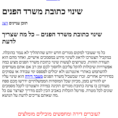
שינוי כתובת משרד הפנים
תוכן עניינים
הצג
שינוי כתובת משרד הפנים – כל מה שצריך
לדעת
כל מי שעובר למקום מגורים חדש יודע שהתהליך לא נגמר בהובלה.
במקביל תצטרכו לדאוג לשינוי מידע במסמכים אישיים, ואחד מהם הוא
תעודת הזהות. כשרוצים לעשות שינוי כתובת משרד הפנים מציע כמה
אפשרויות שיכולות להקל עליכם ולחסוך לכם זמן רב אם אתם מעדיפים
להשתמש באתרי אינטרנט ולא יכולים לפספס ימי עבודה או עסוקים
בסידורים אחרים. זכרו שבשביל משרד הפנים
מעבר דירה
הוא שינוי עליו
יש להודיע בזמן, מכיוון שכל המוסדות הממשלתיים ידרשו מכם ספח
מעודכן בו צוינה כתובת מגורים תקינה במידה ותצטרכו לקבל מסמכים
שונים לכל מטרה. פורטל הובלות באביב הכין לכם מדריך קצרצר עם כל
מה שאתם צריכים לדעת על הנושא.
עוברים דירה ומחפשים מובילים מומלצים?