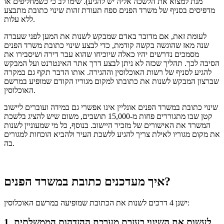
מנת למצוא את הלשכה אליה יש להגיע). שימו לב כי כשמחליפים או
מדפיסים בסניף של משרד הפנים ספח תעודת זהות שינוי כתובת מתבצע
ללא עלות.
לעומת זאת, אם מדובר באדם שמבקש לשנות את המען לפני שעברה
שנה מאז שהוגשה בקשה קודמת, כדי לבצע שינוי כתובת משרד הפנים
מסמכים נדרשים יהיו כאלה שיוכיחו שהוא עבר דירה ושיסבירו את
הסיבה לכך. תהליך שכזה לא ניתן לבצע דרך אתר האינטרנט ועל המבקש
להגיע לסניף של רשות האוכלוסין וההגירה. אותו הדבר תקף גם במקרה
שברצון המבקש לשנות את כתובתו למקום מגוריו הקודם שמופיע במרשם
האוכלוסין.
שינוי כתובת במשרד הפנים אונליין אינו אפשרי גם במידה ועוברים ליישוב
קטן שבו מתגוררים פחות מ-15,000 תושבים, משום שיש להציג בלשכת
המשרד את האישורים של מזכיר היישוב. בנוסף, כל מי שמעוניין לשנות
את מקום מגוריו לאילת צריך להגיע ללשכת העיר ולהביא הוכחות למגורים
בה.
איך מעדכנים כתובת במשרד הפנים?
ישנן 4 דרכים לשנות את הכתובת שמופיעה במרשם האוכלוסין:
1. לעשות את השינוי בעזרת מערכת ההזדהות הממשלתית