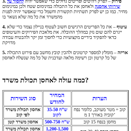
3. פירוק
– לפרק רהיטים ופריטים גדולים כדי שאפשר יהיה
לחסוך על
שירותי אחסנה
ולאחסן את כל התכולה במינימום שטח ולכן במינימום
מחיר. כמו כן יש לפרק תשתיות תקשורת וחשמל כדי שאפשר יהיה לפנות
מהמשרד את כל מה שלא נשאר בו
4. עיטוף
– את כל הפריטים הרגישים חשוב לעטוף בניילון נצמד כדי שלא
ייגרם להם שום נזק במהלך ההובלה. את מלאכת הפירוקים והעיטופים
כדאי להפקיד בידיים מקצועיות כדי לחסוך זמן יקר ולהבטיח עבודה
מדויקת
5. אריזה
– מומלץ למספר קרטונים ולהכין קובץ מחשב עם פירוט התכולה
של כל קרטון וכן רשימה מלאה ועדכנית של כל מה שנשלח לאחסון
כמה עולה לאחסן תכולת משרד?
המחיר
הערות
סוג השירות
לחודש
קוב = מטר מעוקב, כלומר נפח
35-50 ש”ח
אחסון תכולת משרד
קוביה באורך 1 מ’
לקוב
לפי קוב
מחסן בנפח 15 קוב
500-750 ש”ח
אחסון משרד קטן
1,200-1,500
אחסון תכולת משרד