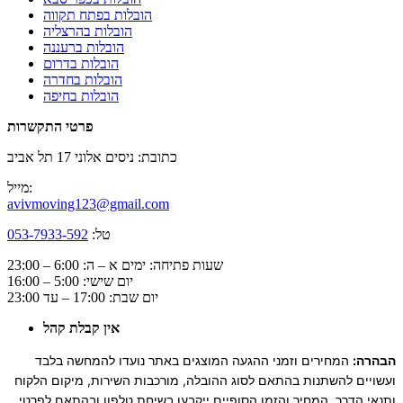
הובלות בפתח תקווה
הובלות בהרצליה
הובלות ברעננה
הובלות בדרום
הובלות בחדרה
הובלות בחיפה
פרטי התקשרות
כתובת: ניסים אלוני 17 תל אביב
מייל:
avivmoving123@gmail.com
טל:
053-7933-592
שעות פתיחה: ימים א – ה: 6:00 – 23:00
יום שישי: 5:00 – 16:00
יום שבת: 17:00 – עד 23:00
אין קבלת קהל
הבהרה:
המחירים וזמני ההגעה המוצגים באתר נועדו להמחשה בלבד
ועשויים להשתנות בהתאם לסוג ההובלה, מורכבות השירות, מיקום הלקוח
ותנאי הדרך. המחיר והזמן הסופיים ייקבעו בשיחת טלפון ובהתאם לפרטי