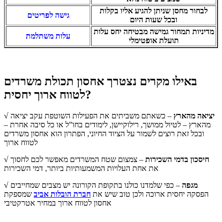
לבחור מחסן שניתן להגיע אליו בקלות
גישה לפריטים
ובכל שעות היום
מדיניות תמחור גמישה מבטיחה יחס עלות
עלות משתלמת
תועלת אופטימלי
באילו מקרים נצטרך אחסון תכולת משרדים
לטווח ארוך יחסית?
√ יציאה מהארץ
– כשאתם משביתים את הפעילות השוטפת עקב יציאה
מהארץ – לטיול ממושך, רילוקיישן, לימודים בחו”ל או כל סיבה אחרת –
ובכל זאת רוצים לשמור על הציוד החיוני, הפתרון הוא אחסון משרדים
לטווח ארוך
√ חיסכון בדמי השכירות
– צמצום שטח המשרדים מאפשר לכם לחסוך
את אחת העלויות המשמעותיות ביותר, דמי השכירות
√ מגפה
– כפי שלמדנו כולנו בתקופת הקורונה יש מצבים שמחייבים
הפסקה יחסית ארוכה ולכן טוב שיש את
חברת הובלות אביב
שמספקת
אחסון לטווח ארוך במחיר אטרקטיבי