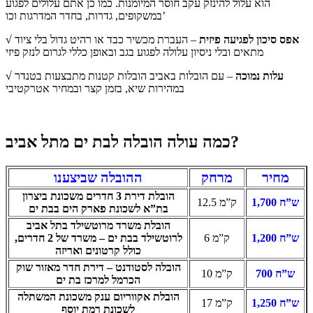
הוא עלול להינזק עקב חוסר המיומנות. כמו כן אתם עלולים לפגוע
במשקופים, גדרות, בחדר המדרגות וכו’
√ אפס סיכון לפגיעה פיזית
– העברת מכשיר כבד או רהיט גדול בלי ציוד
מתאים ובלי ניסיון עלולה לפגוע בגב ובאופן כללי לגרום לנזק פיזי
√ עלות נמוכה
– עם הובלות באביב הובלות קטנות מתבצעות בטנדר
במהירות שיא, בזמן קצר ובמחיר אטרקטיבי
כמה עולה הובלה לבת ים מתל אביב?
מחיר
מרחק
ההובלה שביצענו
הובלת דירת 3 חדרים משכונת ביצרון
1,700 ש”ח
12.5 ק”מ
בת”א לשכונת פארק הים בבת ים
הובלת משרד מרוטשילד בתל אביב
1,200 ש”ח
6 ק”מ
לרוטשילד בבת ים – משרד של 2 חדרים,
כולל קרטונים ואריזה
הובלה לסטודנט – דירת חדר מאזור שוק
700 ש”ח
10 ק”מ
הכרמל למרכז בת ים
הובלת אקווריום ענק משכונת המשתלה
1,250 ש”ח
17 ק”מ
לשכונת רמת יוסף