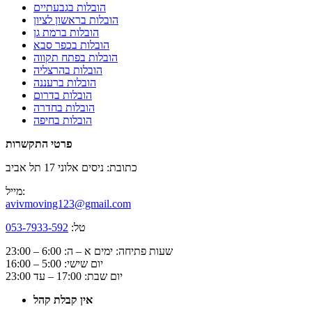
הובלות בגבעתיים
הובלות בראשון לציון
הובלות ברמת גן
הובלות בכפר סבא
הובלות בפתח תקווה
הובלות בהרצליה
הובלות ברעננה
הובלות בדרום
הובלות בחדרה
הובלות בחיפה
פרטי התקשרות
כתובת: ניסים אלוני 17 תל אביב
מייל:
avivmoving123@gmail.com
טל:
053-7933-592
שעות פתיחה: ימים א – ה: 6:00 – 23:00
יום שישי: 5:00 – 16:00
יום שבת: 17:00 – עד 23:00
אין קבלת קהל