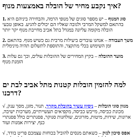
איך נקבע מחיר של הובלה באמצעות מנוף?
1. סוג המנוף
– יש מספר סוגים של מנופי הרמה, והבחירה ביניהם היא
בהתאם למשקל המרבי ולגובה שאליו הם יכולים להגיע. באופן טבעי
הובלה מקומה עליונה במגדל בתל אביב מחייבת מנוף יקר יותר
2. משך העבודה
– אנחנו עובדים ביעילות מרבית גם כשיש מנוף. בהתאם
זמן השימוש בכלי מתקצר, והתוספת לתשלום תהיה מינימלית
3. מועד ההובלה
– בקיץ המחירים של ההובלות עולים, וכך גם עלות
הזמנת מנוף
למה להזמין הובלות קטנות מתל אביב לבת ים
דרכנו?
√ מגוון סוגי הובלות
–
ניסיון עשיר בהובלת מקרר
, תנור, מזגן, מסך ענק,
מכונת כביסה, מייבש כביסה, מקפיאים תעשייתיים, מערכות ישיבה,
ארונות, שידות, מיטות, מזרונים, שולחנות סנוקר, פסנתרים כולל פסנתרי
כנף, יצירות אמנות ועוד
√ אפס סיכון לנזק
– כשאתם מנסים להוביל בכוחות עצמכם פריט בודד,