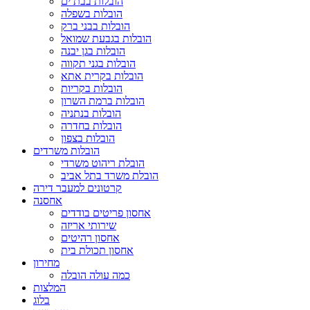
הובלות בבת ים
הובלות בשפלה
הובלות בבני ברק
הובלות בגבעת שמואל
הובלות בגן יבנה
הובלות בגני תקווה
הובלות בקרית אתא
הובלות בקריות
הובלות ברמת השרון
הובלות בנתניה
הובלות בחדרה
הובלות בצפון
הובלות משרדים
הובלת ריהוט משרדי
הובלת משרד בתל אביב
קרטונים למעבר דירה
אחסנה
אחסון פריטים בודדים
שירותי אריזה
אחסון רהיטים
אחסון תכולת בית
מחירון
כמה עולה הובלה
המלצות
בלוג