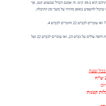
יש שני מסלולים עיקריים שהמוביל יכול לבחור לנסוע בהם מתל אביב לנהריה, כשההבדל ביניהם הוא כ-10 ק״מ. זה אמנם הבדל שנשמע קטן, אך
שיכול להשפיע באופן מהותי על משך זמן ההובלה.
נוסעים מתל אביב על כביש 20 ועולים לכביש 2 (כביש החוף), לקראת חיפה עולים על כביש 23, ואז עוברים לכביש 22 ועל
 בכל שעה
ום
לות קטנות