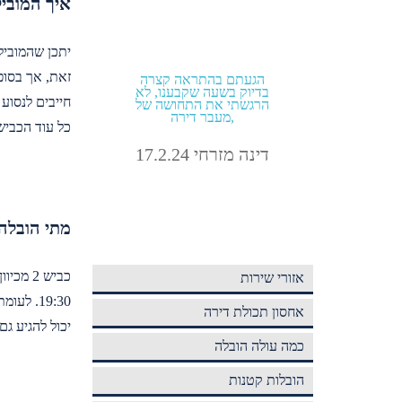
איך המובי
ל כמה
הזמנתי הובלה מהיום להיום
הגעתם בהת
ביב
בתוך תל אביב קיבלתי גם
בדיוק בשעה 
חייבים לנסוע אחריו
מחיר טוב וגם אחלה שירות!
הרגשתי את 
מעבר דירה,
כל עוד הכביש
אבירם מלול 4.9.24
דינה מזרחי .2.24
מתי הובלה
אזורי שירות
אחסון תכולת דירה
יכול להגיע ג
כמה עולה הובלה
הובלות קטנות