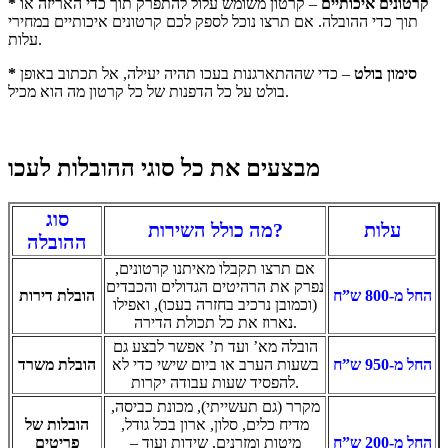
* קרטונים איכותיים
– קרטון משומש עלול להתפרק תוך כדי האריזה או
תוך כדי ההובלה. אם תרצו נוכל לספק לכם קרטונים איכותיים במחירי
עלות.
* סימון בולט
– כדי שההתארגנות בעכו תהיה יעילה, אל תכתוב באופן
בולט על כל הדפנות של כל קרטון מה הוא מכיל.
מבצעים את כל סוגי ההובלות לעכו
סוג
עלות
מה כולל השירות?
ההובלה
אם תרצו תקבלו מאיתנו קרטונים,
נפרק את הרהיטים הגדולים והכבדים
החל מ-800 ש”ח
הובלת דירות
(וכמובן נרכיב בחזרה בעכו), ואפילו
נארוז את כל תכולת הדירה.
הובלה מא’ ועד ת’ אפשר לבצע גם
החל מ-950 ש”ח
בשעות הערב או ביום שישי כדי לא
הובלת משרד
להפסיד שעות עבודה יקרות.
מקרר (גם תעשייתי), מכונת כביסה,
מדיח כלים, סלון, ארון בכל גודל,
הובלות של
החל מ-200 ש”ח
מיטות ומזרנים, שידות ועוד –
פריטים