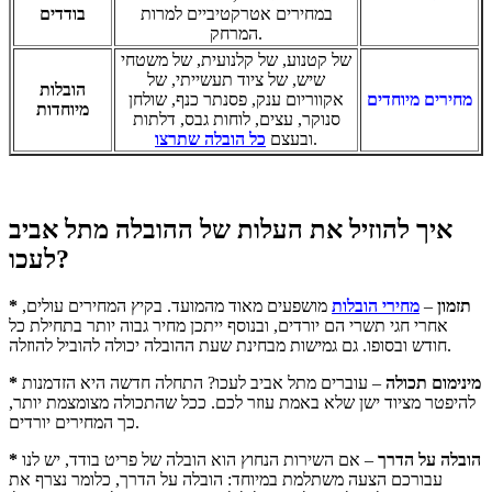
במחירים אטרקטיביים למרות
בודדים
המרחק.
של קטנוע, של קלנועית, של משטחי
שיש, של ציוד תעשייתי, של
הובלות
מחירים מיוחדים
אקווריום ענק, פסנתר כנף, שולחן
מיוח
דות
סנוקר, עצים, לוחות גבס, דלתות
.
ובעצם
כל הובלה שתרצו
איך להוזיל את העלות של ההובלה מתל אביב
לעכו?
* תזמון
–
מחירי הובלות
מושפעים מאוד מהמועד. בקיץ המחירים עולים,
אחרי חגי תשרי הם יורדים, ובנוסף ייתכן מחיר גבוה יותר בתחילת כל
חודש ובסופו. גם גמישות מבחינת שעת ההובלה יכולה להוביל להוזלה.
* מינימום תכולה
– עוברים מתל אביב לעכו? התחלה חדשה היא הזדמנות
להיפטר מציוד ישן שלא באמת עוזר לכם. ככל שהתכולה מצומצמת יותר,
כך המחירים יורדים.
* הובלה על הדרך
– אם השירות הנחוץ הוא הובלה של פריט בודד, יש לנו
עבורכם הצעה משתלמת במיוחד: הובלה על הדרך, כלומר נצרף את