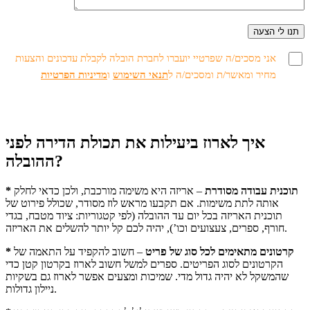
אני מסכים/ה שפרטיי יועברו לחברת הובלה לקבלת עדכונים והצעות
מחיר ומאשר/ת ומסכים/ה ל
תנאי השימוש
ו
מדיניות הפרטיות
איך לארוז ביעילות את תכולת הדירה לפני
ההובלה?
* תוכנית עבודה מסודרת
– אריזה היא משימה מורכבת, ולכן כדאי לחלק
אותה לתת משימות. אם תקבעו מראש לוז מסודר, שכולל פירוט של
תוכנית האריזה בכל יום עד ההובלה (לפי קטגוריות: ציוד מטבח, בגדי
חורף, ספרים, צעצועים וכו’), יהיה לכם קל יותר להשלים את האריזה.
* קרטונים מתאימים לכל סוג של פריט
– חשוב להקפיד על התאמה של
הקרטונים לסוג הפריטים. ספרים למשל חשוב לארוז בקרטון קטן כדי
שהמשקל לא יהיה גדול מדי. שמיכות ומצעים אפשר לארוז גם בשקיות
ניילון גדולות.