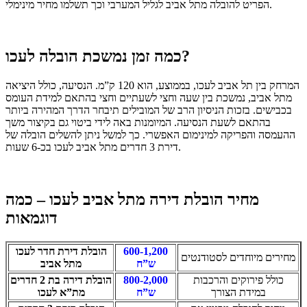
הפריט להובלה מתל אביב לגליל המערבי וכך תשלמו מחיר מינימלי.
כמה זמן נמשכת הובלה לעכו?
המרחק בין תל אביב לעכו, בממוצע, הוא 120 ק”מ. הנסיעה, כולל היציאה
מתל אביב, נמשכת בין שעה וחצי לשעתיים וחצי בהתאם למידת העומס
בכבישים. בזכות הניסיון הרב של המובילים תיבחר הדרך המהירה ביותר
בהתאם לשעת הנסיעה. המיומנות באה לידי ביטוי גם בקיצור משך
ההעמסה והפריקה למינימום האפשרי. כך למשל ניתן להשלים הובלה של
דירת 3 חדרים מתל אביב לעכו בכ-6 שעות.
מחיר הובלת דירה מתל אביב לעכו – כמה
דוגמאות
600-1,200
הובלת דירת חדר לעכו
מחירים מיוחדים לסטודנטים
ש”ח
מתל אביב
כולל פירוקים והרכבות
800-2,000
הובלת דירה בת 2 חדרים
במידת הצורך
ש”ח
מת”א לעכו