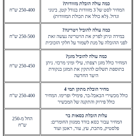
כמה עולה הובלת מזוודות?
המחיר לסט של 3 מזוודות בגודל קטן, בינוני
250-400 ש”ח
וגדול. (לא כולל את תכולת המזוודות)
כמה עולה להוביל ויטרינה?
במידה וניתן לפרק את הויטרינה נעשה זאת
250-500 ש”ח
לפני ההובלה על מנת לשמור על חלקי הזכוכית
כמה עולה להוביל מזגן?
המחיר כולל מזגן רצפתי, עילי ומיני מרכזי. ניתן
250-450 ש”ח
בתוספת תשלום להתקין את המזגן בנקודת
היעד החדשה
מחיר הובלת מתקן תמי 4
כולל מכשירי הבאבל-בר, פימילי ופרימו. המחיר
250-400 ש”ח
כולל פירוק והתקנה של המכשיר
עלות הובלת כסאות בר
החל מ-250
המחיר עבור כסא בודד ממגוון החומרים:
ש”ח
פלסטיק, מתכת, עץ, עור, ראטן ועוד