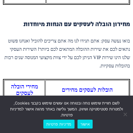
מחירון הובלה לעסקים עם הנחות מיוחדות
בואו נעשה עסק: אתם תגידו לנו מה אתם צריכים להוביל ואנחנו פשוט
נתאים לכם את שירות ההובלה המתאים לכם ביותר! השירות העסקי
שלנו הינו שירות VIP הניתן לכם על ידי צוות מקצועי המנוסה שנים רבות
בהובלות עסקיות.
מחירי הובלה
הובלות לעסקים מחירים
לעסקים
לשם חוויית שימוש נוחה ובטוחה אנו עושים שימוש בקבצי Cookies,
עלות כוללת להובלת בית עסק
ולמטרות סטטיסטיקה ושיווק. המשך גלישה באתר מהווה אישור למדיניות
הובלות מיוחדות לעסקים במחירים נוחים!
פרטיות.
החל מ-550 ש”ח
ניתן להסתייע בשירות אריזת העסק
לייעוץ והצעת מחיר אונליין
אישור
מדיניות פרטיות
והעתקתו למקום החדש.