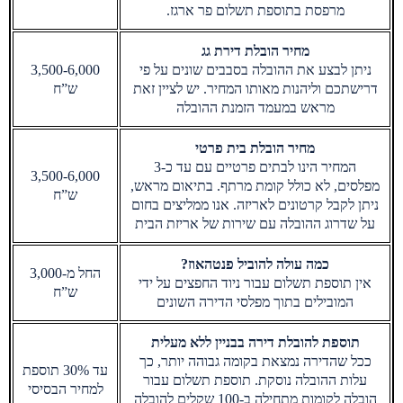
מרפסת בתוספת תשלום פר ארגז.
מחיר הובלת דירת גג
ניתן לבצע את ההובלה בסבבים שונים על פי
3,500-6,000
דרישתכם וליהנות מאותו המחיר. יש לציין זאת
ש”ח
מראש במעמד הזמנת ההובלה
מחיר הובלת בית פרטי
המחיר הינו לבתים פרטיים עם עד כ-3
3,500-6,000
מפלסים, לא כולל קומת מרתף. בתיאום מראש,
ש”ח
ניתן לקבל קרטונים לאריזה. אנו ממליצים בחום
על שדרוג ההובלה עם שירות של אריזת הבית
כמה עולה להוביל פנטהאוז?
החל מ-3,000
אין תוספת תשלום עבור ניוד החפצים על ידי
ש”ח
המובילים בתוך מפלסי הדירה השונים
תוספת להובלת דירה בבניין ללא מעלית
ככל שהדירה נמצאת בקומה גבוהה יותר, כך
עד 30% תוספת
עלות ההובלה נוסקת. תוספת תשלום עבור
למחיר הבסיסי
הובלה לקומות מתחילה ב-100 שקלים להובלה