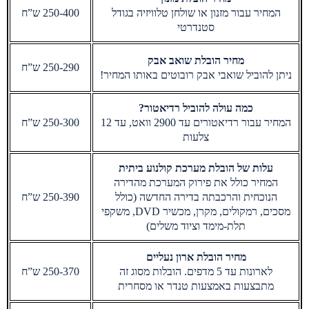
המחיר עבור מזנון או שולחן טלוויזיה בגודל
250-400 ש”ח
סטנדרטי
מחיר הובלת שואב אבק
250-290 ש”ח
ניתן להוביל שואבי אבק רובוטים באותו המחיר!
כמה עולה להוביל רדיאטור?
המחיר עבור רדיאטורים עד 2900 וואט, עד 12
250-300 ש”ח
צלעות
עלות של הובלת מערכת קולנוע ביתית
המחיר כולל את פירוק המערכת מהדירה
הנוכחית והרכבתה בדירה החדשה (כולל
250-390 ש”ח
מסכים, רמקולים, מקרן, מכשיר DVD, משקפי
תלת-מימד וציוד משלים)
מחיר הובלת ארון נעליים
לארונות עד 5 מדפים. הובלות מסוג זה
250-370 ש”ח
מתבצעות באמצעות טנדר או מסחרית