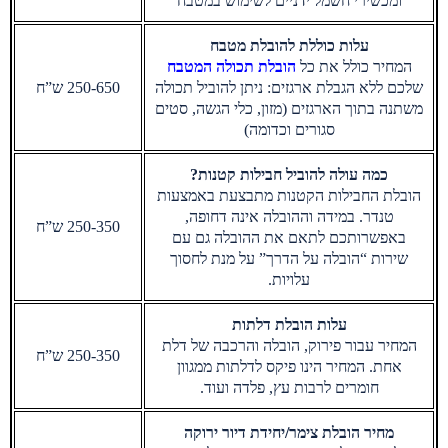
ומכשירי חשמל ידניים לשימוש במטבח
עלות כוללת להובלת מטבח
המחיר כולל את כל
הובלת תכולה המטבח
שלכם ללא הגבלת ארגזים: ניתן להוביל תכולה
250-650 ש”ח
משתנה בתוך הארגזים (מזון, כלי הגשה, סטים
סגורים וכדומה)
כמה עולה להוביל חבילות קטנות?
הובלת החבילות הקטנות מתבצעת באמצעות
טנדר. במידה וההובלה אינה דחופה,
250-350 ש”ח
באפשרותכם לתאם את ההובלה גם עם
שירות “הובלה על הדרך” על מנת לחסוך
עלויות.
עלות הובלת דלתות
המחיר עבור פירוק, הובלה והרכבה של דלת
250-350 ש”ח
אחת. המחיר הינו פיקס לדלתות ממגוון
חומרים לרבות עץ, פלדה ועוד.
מחיר הובלת צימר/יחידת דיור ירוקה