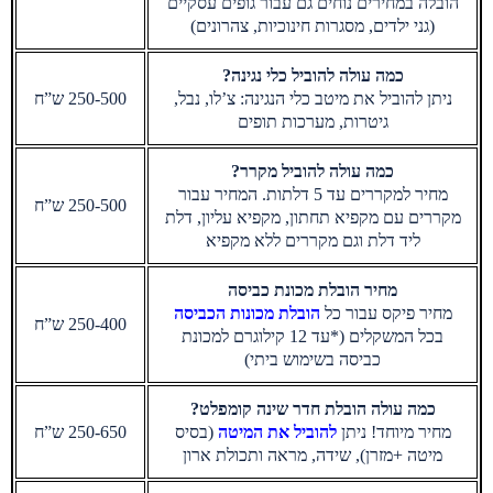
הובלה במחירים נוחים גם עבור גופים עסקיים
(גני ילדים, מסגרות חינוכיות, צהרונים)
כמה עולה להוביל כלי נגינה?
ניתן להוביל את מיטב כלי הנגינה: צ’לו, נבל,
250-500 ש”ח
גיטרות, מערכות תופים
כמה עולה להוביל מקרר?
מחיר למקררים עד 5 דלתות. המחיר עבור
250-500 ש”ח
מקררים עם מקפיא תחתון, מקפיא עליון, דלת
ליד דלת וגם מקררים ללא מקפיא
מחיר הובלת מכונת כביסה
מחיר פיקס עבור כל
הובלת מכונות הכביסה
250-400 ש”ח
בכל המשקלים (*עד 12 קילוגרם למכונת
כביסה בשימוש ביתי)
כמה עולה הובלת חדר שינה קומפלט?
מחיר מיוחד! ניתן
להוביל את המיטה
(בסיס
250-650 ש”ח
מיטה +מזרן), שידה, מראה ותכולת ארון