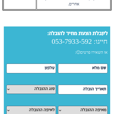
אחרים.
לקבלת הצעת מחיר להובלה:
חייגו:
053-7933-592
או השאירו פרטים🙂: