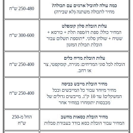
כמה עולה להוביל ארגזים עם תכולה?
250-480 ש”ח
מחיר לתכולה משתנה (לא שבירה)
עלות הובלת סלון קומפלט
המחיר כולל: ספת דו/ספה תלת + כורסא +
300-600 ש”ח
שטיח + שולחן סלוני. *תוספת תשלום עבור
הובלת תכולת המזנון
עלות הובלת מדיח כלים
הובלה לכל סוגי המדיחים: מגירה, קומקפטי, צר
250-400 ש”ח
או רחב.
מחיר הובלת מייבש כביסה
מחיר מיוחד עבור כל המייבשים ובכל
250-400 ש”ח
המשקלים! עד 10 ק”ג. מייבשים גדולים של
מכבסות יתומחרו במחיר אחר
מחיר הובלת כסאות מחשב
החל מ-250
המחיר עבור הובלת כסא בודד בעבודת סבלות
ש”ח