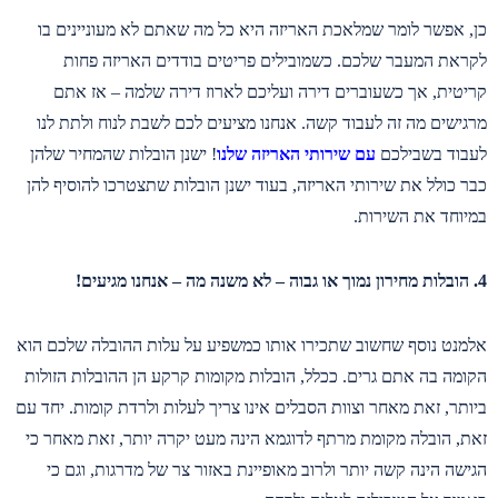
כן, אפשר לומר שמלאכת האריזה היא כל מה שאתם לא מעוניינים בו
לקראת המעבר שלכם. כשמובילים פריטים בודדים האריזה פחות
קריטית, אך כשעוברים דירה ועליכם לארוז דירה שלמה – אז אתם
מרגישים מה זה לעבוד קשה. אנחנו מציעים לכם לשבת לנוח ולתת לנו
לעבוד בשבילכם
עם שירותי האריזה שלנו
! ישנן הובלות שהמחיר שלהן
כבר כולל את שירותי האריזה, בעוד ישנן הובלות שתצטרכו להוסיף להן
במיוחד את השירות.
4. הובלות מחירון נמוך או גבוה – לא משנה מה – אנחנו מגיעים!
אלמנט נוסף שחשוב שתכירו אותו כמשפיע על עלות ההובלה שלכם הוא
הקומה בה אתם גרים. ככלל, הובלות מקומות קרקע הן ההובלות הזולות
ביותר, זאת מאחר וצוות הסבלים אינו צריך לעלות ולרדת קומות. יחד עם
זאת, הובלה מקומת מרתף לדוגמא הינה מעט יקרה יותר, זאת מאחר כי
הגישה הינה קשה יותר ולרוב מאופיינת באזור צר של מדרגות, וגם כי