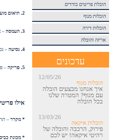
הובלת פריטים בודדים
2. תיאום מועד
הובלות מנוף
הובלות דירה
3. העמסה
–
צ
אריזה והובלה
4. נסיעה
– נס
עדכונים
5. פריקה
– פר
12/05/26
הובלות מנוף
איך אנחנו מבצעים הובלה
עם מנוף? המטרה שלנו
בכל הובלה
אילו פריטי
13/03/26
* מקרר
– תתב
הובלות איקאה
פירוק, הרכבה והובלה של
רהיטי איקאה! יש לכם
* מכונת כביסה