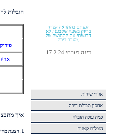
הובלות לר
ה של כמה
הזמנתי הובלה מהיום להיום
הגעתם ב
 אביב
בתוך תל אביב קיבלתי גם
בדיוק בשע
מחיר טוב וגם אחלה שירות!
הרגשתי א
מעבר דירה,
פירוק 
אבירם מלול 4.9.24
דינה מזרחי 4
אריז
אזורי שירות
אחסון תכולת דירה
איך מתבצעת 
כמה עולה הובלה
הובלות קטנות
1. הצעת מחיר