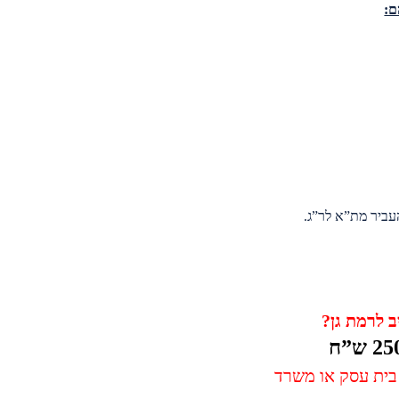
ם:
עביר מת”א לר”ג.
 לרמת גן?
 בית עסק או משרד