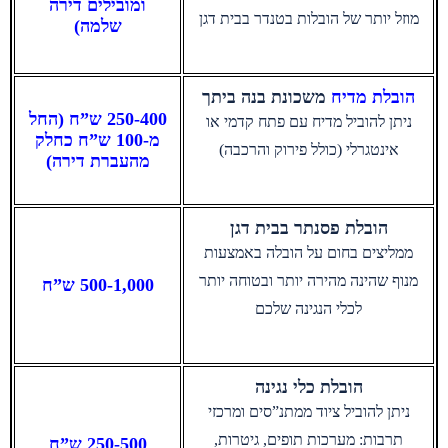
ומובילים דירה
מוזל יותר של הובלות בטנדר בבית דגן
שלמה)
הובלת מדיח
משכונת בנה ביתך
250-400 ש”ח (החל
ניתן להוביל מדיח עם פתח קדמי או
מ-100 ש”ח כחלק
אינטגרלי (כולל פירוק והרכבה)
מהעברת דירה)
הובלת פסנתר בבית דגן
ממליצים בחום על הובלה באמצעות
מנוף שהינה מהירה יותר ובטוחה יותר
500-1,000 ש”ח
לכלי הנגינה שלכם
הובלת כלי נגינה
ניתן להוביל ציוד ממתנ”סים ומרכזי
תרבות: מערכות תופים, גיטרות,
250-500 ש”ח