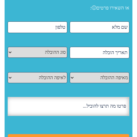
או השאירו פרטים🙂: