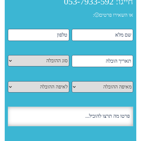
חייגו:
053-7933-592
או השאירו פרטים🙂: