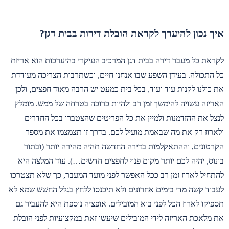
איך נכון להיערך לקראת הובלת דירות בבית דגן?
לקראת כל מעבר דירה בבית דגן המרכיב העיקרי בהיערכות הוא אריזת
כל התכולה. בעידן השפע שבו אנחנו חיים, וכשתרבות הצריכה מעודדת
את כולנו לקנות עוד ועוד, בכל בית כמעט יש הרבה מאוד חפצים, ולכן
האריזה עשויה להימשך זמן רב ולהיות כרוכה בטרחה של ממש. מומלץ
לנצל את ההזדמנות ולמיין את כל הפריטים שהצטברו בכל החדרים –
ולארוז רק את מה שבאמת מועיל לכם. בדרך זו תצמצמו את מספר
הקרטונים, וההתאקלמות בדירה החדשה תהיה מהירה יותר (ובתור
בונוס, יהיה לכם יותר מקום פנוי לחפצים חדשים…). עוד המלצה היא
להתחיל לארוז זמן רב ככל האפשר לפני מועד המעבר, כך שלא תצטרכו
לעבוד קשה מדי בימים אחרונים ולא תיכנסו ללחץ בגלל החשש שמא לא
תספיקו לארוז הכל לפני בוא המובילים. אופציה נוספת היא להעביר גם
את מלאכת האריזה לידי המובילים שיעשו זאת במקצועיות לפני הובלת