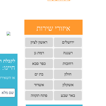
איזורי שירות
ירושלים
ראשון לציון
רעננה
רמת גן
לקבלת ה
רחובות
כפר סבא
חייגו:
2
חולון
בת ים
או השאירו 
אשקלון
אשדוד
באר שבע
פתח תקווה