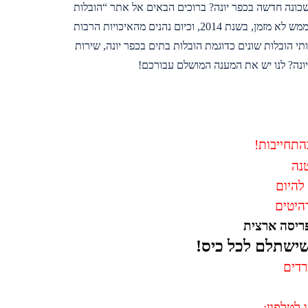
 שכונה חדשה בכפר יונה? ברוכים הבאים אל אתר “הובלות
באביב” שדואג לכם לשידוך עם מוביל זול בכפר יונה. כפר יונה נוסדה ב-1932, הפכה לעיר ממש לא מזמן, בשנת 2014, וכיום נהנים מהאיכויות הרבות
ירותי הובלות שונים כדוגמת הובלות בתים בכפר יונה, שירות
ונה? לנו יש את המענה המושלם עבורכם!
התחייבות!
נה
להיום
רהיטים
ריסה ארצית
ישתלם לכל כיס!
רדים
לטלפון: