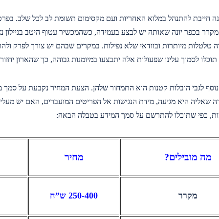
ה חייבת להתנהל במלוא האחריות ועם מקסימום תשומת לב לכל שלב. בפרט
קרר בכפר יונה שאותה יש לבצע בעמידה, כשהמכשיר עטוף היטב בניילון נצ
ה טלטלות מיותרות ובוודאי שלא נפילות. במקרים שבהם יש צורך לפרק ולה
תוכלו לסמוך עלינו שפעולות אלה יתבצעו במיומנות גבוהה, כך שהארון יחזור
 נוסף לגבי הובלות קטנות הוא התמחור שלהן. הצעת המחיר נקבעת על סמך 
ה שאליה היא מגיעה, מידת הנגישות אל הפריטים המועברים, האם יש מעלית
ת, כפי שתוכלו להתרשם על סמך המידע בטבלה הבאה:
מה מובילים?
מחיר
מקרר
250-400 ש”ח