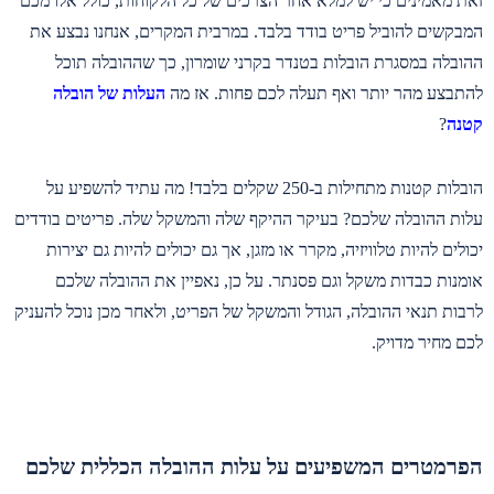
זאת מאמינים כי יש למלא אחר הצרכים של כל הלקוחות, כולל אלו מכם
המבקשים להוביל פריט בודד בלבד. במרבית המקרים, אנחנו נבצע את
ההובלה במסגרת הובלות בטנדר בקרני שומרון, כך שההובלה תוכל
להתבצע מהר יותר ואף תעלה לכם פחות. אז מה
העלות של הובלה
קטנה
?
הובלות קטנות מתחילות ב-250 שקלים בלבד! מה עתיד להשפיע על
עלות ההובלה שלכם? בעיקר ההיקף שלה והמשקל שלה. פריטים בודדים
יכולים להיות טלוויזיה, מקרר או מזגן, אך גם יכולים להיות גם יצירות
אומנות כבדות משקל וגם פסנתר. על כן, נאפיין את ההובלה שלכם
לרבות תנאי ההובלה, הגודל והמשקל של הפריט, ולאחר מכן נוכל להעניק
לכם מחיר מדויק.
הפרמטרים המשפיעים על עלות ההובלה הכללית שלכם