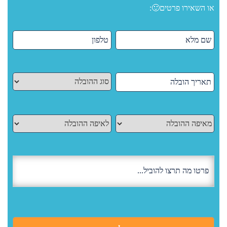
או השאירו פרטים🙂: