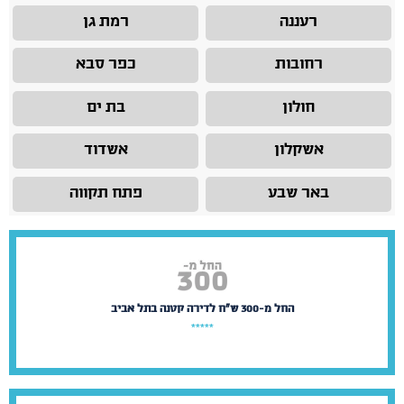
רעננה
רמת גן
רחובות
כפר סבא
חולון
בת ים
אשקלון
אשדוד
באר שבע
פתח תקווה
החל מ-300 ש"ח לדירה קטנה בתל אביב