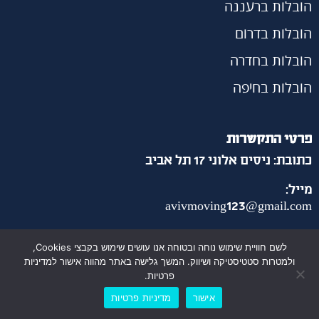
הובלות ברעננה
הובלות בדרום
הובלות בחדרה
הובלות בחיפה
פרטי התקשרות
כתובת: ניסים אלוני 17 תל אביב
מייל:
avivmoving123@gmail.com
טל:
053-7933-592
לשם חוויית שימוש נוחה ובטוחה אנו עושים שימוש בקבצי Cookies,
ולמטרות סטטיסטיקה ושיווק. המשך גלישה באתר מהווה אישור למדיניות
שעות פתיחה: ימים א – ה: 6:00 – 23:00
פרטיות.
יום שישי: 5:00 – 16:00
יום שבת: 17:00 – עד 23:00
לייעוץ והצעת מחיר אונליין
אישור
מדיניות פרטיות