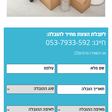
לקבלת הצעת מחיר להובלה:
חייגו:
053-7933-592
או השאירו פרטים🙂: