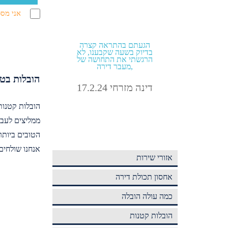
אני מסכ
של כמה
הזמנתי הובלה מהיום להיום
הגעתם בה
אביב
בתוך תל אביב קיבלתי גם
בדיוק בשעה
מחיר טוב וגם אחלה שירות!
הרגשתי את
מעבר דירה,
הובלות בט
אבירם מלול 4.9.24
דינה מזרחי .24
הובלות קטנות
ממליצים לעב
הטובים ביותר
אנחנו שולחים
אזורי שירות
אחסון תכולת דירה
כמה עולה הובלה
הובלות קטנות