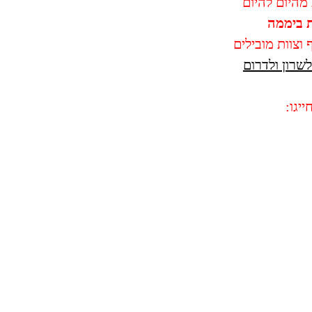
מהיום להיום
וצוות מובילים
שרון ולדרום
יגו: