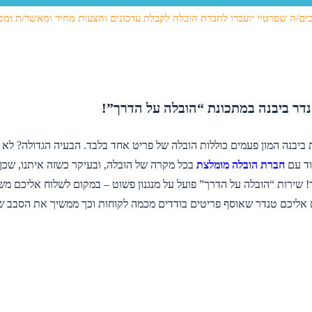
ים/ה שפרטיי יועברו לחברת הובלה לקבלת עדכונים והצעות מחיר ומאשר/ת ומס
תראה קצרה
 שקבענו, לא
 התחושה של
נדר ביבנה במתכונת “הובלה על הדרך”!
17.2
 ביבנה המון פעמים כוללות הובלה של פריט אחד בלבד. הבעיה הגדולה? לא
וד עם
חברת הובלה מומלצת
בכל מקרה של הובלה, ובעיקר כשזה איתנו, שכן
! שירות “הובלה על הדרך” פועל על מנגנון פשוט – במקום לשלוח אליכם משא
 אליכם טנדר שאוסף פריטים בודדים מכמה לקוחות וכך ממשיך את הסבב ש