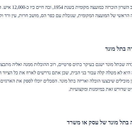
תל מונד שבלב הש
 הראשי של המועצה המקומית, שגובלת עם כפר הס, מושב חרות, עין ורד וקד
ראה קצרה
שקבענו, לא
התחושה של
ה בתל מונד
17.
ה שבתל מונד ישנם בעיקר בתים פרטיים, רוב ההובלות ממנה ואליה מתב
 היא לא מטלה קלה עבור בני הבית, שכן אתם נדרשים לארוז את כל הציוד הי
 מובילים שיבצעו הובלה ואריזה בתל מונד. הסבלים יוכלו לספק את הארגזים
יט שדורש זאת במיומנות ומקצועיות.
 בתל מונד של עסק או משרד