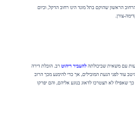
רון הוכרזה כמועצה מקומית בשנת 1954, ובה חיים כיו כ-12,000 איש. הרחוב הראשון שהוקם בתל מונד הינו רחוב הדקל, וכיום
ימה-צורן.
צעות עם משאית שביכולתה
להעביר ריהוט
רב. הובלת דירה
טב עוד לפני הגעת המובילים, אך כדי להימנע מכך הרוב
 כך שאפילו לא תצטרכו לדאוג בנוגע אליהם, והם יפרקו