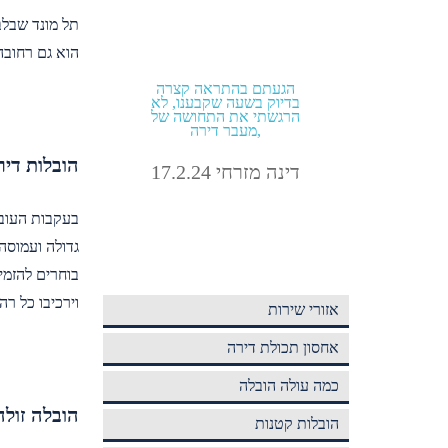
הוא גם רחובה
של כמה
הזמנתי הובלה מהיום להיום
הגעתם בהת
ביב
בתוך תל אביב קיבלתי גם
בדיוק בשעה 
מחיר טוב וגם אחלה שירות!
הרגשתי את 
מעבר דירה,
אבירם מלול 4.9.24
הובלות דיר
דינה מזרחי 2.24
בעקבות העובד
גדולה ועמוסה
בוחרים להזמין
וירכיבו כל רה
אזורי שירות
אחסון תכולת דירה
כמה עולה הובלה
הובלה זולה
הובלות קטנות