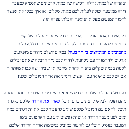
ובקנייה של כמות גדולה. רכישה של כמות קרטונים שתספיק למעבר
דירה ממוצעת יכולה לעלות לכם מאות שקלים. אז איך בכל זאת אפשר
לחסוך ונמנעים מעלות הנוספת והבלתי צפויה הזו?
רק אצלנו באתר הובלות באביב תוכלו להימנע מהעלות של קניית
קרטונים למעבר דירה נתניה ולקבל קרטונים איכותיים ללא עלות
מהמובילים המומלצים ביותר בעיר
! במקום לשלם מחירים מופקעים
ארגזים ולהתמודד עם ניסיונות לדחוף לכם נייר הדבקה שאתם יכולים
לקנות בכמה שקלים בחנות אחרת ומדבקות “שביר” שהופכות מיותרות
אם יש לכם טוש או עט – פשוט הזמינו את אחד המובילים שלנו!
בפורטל ההובלות שלנו תוכלו למצוא את המובילים הטובים ביותר בנתניה
מהם תוכלו לבקש קרטונים בהם תוכלו
לארוז את הדירה
שלכם בקלות.
תוכלו לתאם עם המוביל שלכם שיגיע להעביר לכם את הקרטונים כמה
ימים לפני מעבר הדירה או שהוא פשוט יגיע עם הקרטונים בזמן
המעבר.בנוסף, תוכלו גם להיעזר במוביל במשימת אריזת הדירה שלכם