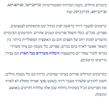
בינוניים וגדולים, כשבין המידות הסטנדרטיות: 50*50*50, 40*40*60,
30*32*40, 19*21*29 ועוד.
קרטונים למעבר דירה בראשון לציון בגודל קטן מתאימים לצעצועים,
ספרים, סכו”ם, כבלי חשמל ופריטים קטנים אחרים. הקרטונים הבינוניים
מיועדים למגוון רחב של חפצים והם גם האופציה הפופולרית ביותר. בין
השאר אפשר לארוז בהם בגדים, ספרים, כלי מטבח וגם ציוד משרדי
(כדאי לזכור שמדי יום מתבצעות
הובלות משרדים בכל הארץ
וגם עבורן
נדרשים קרטונים).
בקרטונים הגדולים אורזים בעיקר שמיכות, כריות וגם כלי מטבח גדולים.
חשוב להדגיש שלצורך מעבר דירה בשקט נפשי אמיתי מומלץ לא לארוז
את הפריטים הנ”ל בשקיות גדולות שכן אלה עלולות להיקרע באמצע
ההובלה.